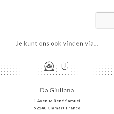
ME
VEREN
ELLEN
ERIJ
IEW
NU
Je kunt ons ook vinden via…
TACT
Da Giuliana
1 Avenue René Samuel
92140 Clamart France