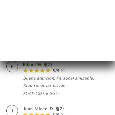
copieuses
08/06/2026
•
06:49
Dragica M. 평가
D
5/5
Le personnel est toujours très accueillant
03/06/2026
•
05:40
Eliana W. 평가
E
5/5
Buena atención. Personal amigable.
Riquísimas las pizzas
29/05/2026
•
04:44
Jean-Michel D. 평가
J
5/5