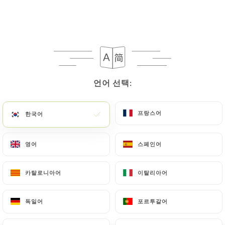
메뉴
KO
언어 선택:
언어 선택:
/
홈
리뷰
리뷰
프랑스어
프랑스어
한국어
한국어
영어
영어
스페인어
스페인어
373 Uniiti 리뷰
카탈로니아어
카탈로니아어
이탈리아어
이탈리아어
4.8 / 5
독일어
독일어
포르투갈어
포르투갈어
100% 실제 검증된 리뷰입니다.