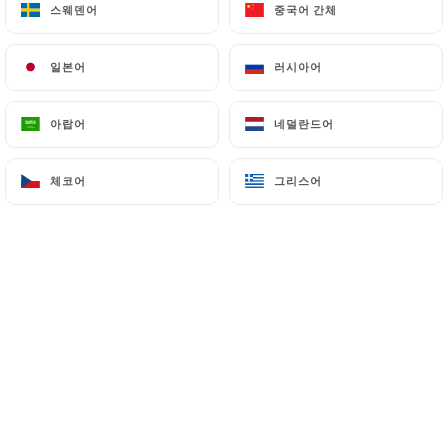
스웨덴어
스웨덴어
중국어 간체
중국어 간체
일본어
일본어
러시아어
러시아어
Philippe I. 평가
P
5/5
아랍어
아랍어
네덜란드어
네덜란드어
Lieu très agréable, avec un accueil et un
service parfaits. Les pizzas choisies étaient
체코어
체코어
그리스어
그리스어
excellentes, que demander de mieux ?
06/07/2026
•
05:42
Veronique L. 평가
V
5/5
Pizzas toujours parfaites. Accueil
sympathique. Vous pouvez y aller les yeux
fermés
04/07/2026
•
05:35