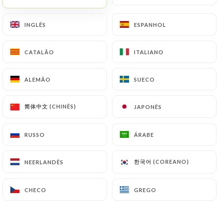
INGLÊS
INGLÊS
ESPANHOL
ESPANHOL
373 AVALIAÇÃO
CATALÃO
CATALÃO
ITALIANO
ITALIANO
PIZZERIA ITALIANA
1 Avenue René Samuel
ALEMÃO
ALEMÃO
SUECO
SUECO
92140 Clamart France
简体中文 (CHINÊS)
简体中文 (CHINÊS)
JAPONÊS
JAPONÊS
RUSSO
RUSSO
ÁRABE
ÁRABE
한국어 (COREANO)
한국어 (COREANO)
NEERLANDÊS
NEERLANDÊS
CHECO
CHECO
GREGO
GREGO
Quem somos?