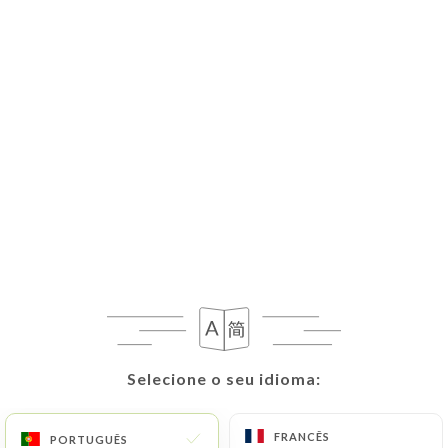
PT
MENU
Fechado hoje
Selecione o seu idioma:
Selecione o seu idioma:
FRANCÊS
FRANCÊS
PORTUGUÊS
PORTUGUÊS