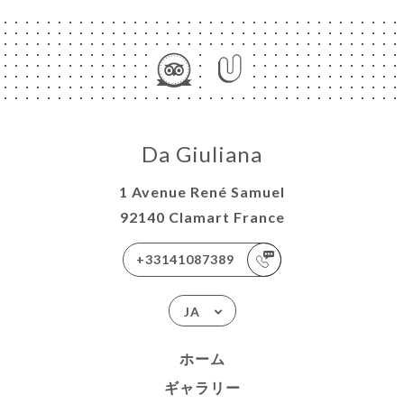
Da Giuliana
1 Avenue René Samuel
92140 Clamart France
+33141087389
JA
ホーム
ギャラリー