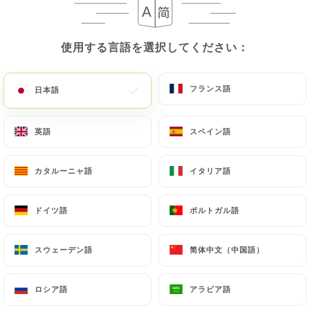
使用する言語を選択してください：
使用する言語を選択してください：
フランス語
フランス語
日本語
日本語
英語
英語
スペイン語
スペイン語
カタルーニャ語
カタルーニャ語
イタリア語
イタリア語
ドイツ語
ドイツ語
ポルトガル語
ポルトガル語
スウェーデン語
スウェーデン語
简体中文（中国語）
简体中文（中国語）
ロシア語
ロシア語
アラビア語
アラビア語